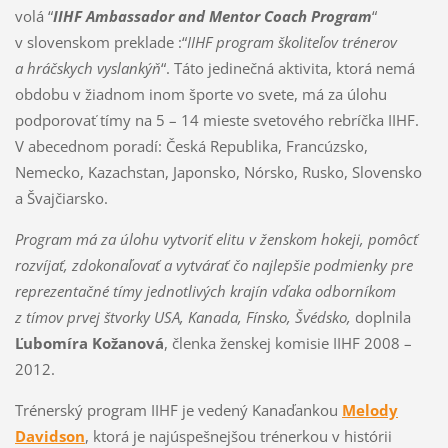
volá “
IIHF Ambassador and Mentor Coach Program
“
v slovenskom preklade :“
IIHF program školiteľov trénerov
a hráčskych vyslankýň
“. Táto jedinečná aktivita, ktorá nemá
obdobu v žiadnom inom športe vo svete, má za úlohu
podporovať tímy na 5 – 14 mieste svetového rebríčka IIHF.
V abecednom poradí: Česká Republika, Francúzsko,
Nemecko, Kazachstan, Japonsko, Nórsko, Rusko, Slovensko
a Švajčiarsko.
Program má za úlohu vytvoriť elitu v ženskom hokeji, pomôcť
rozvíjať, zdokonaľovať a vytvárať čo najlepšie podmienky pre
reprezentačné tímy jednotlivých krajín vďaka odborníkom
z tímov prvej štvorky USA, Kanada, Fínsko, Švédsko,
doplnila
Ľubomíra Kožanová
, členka ženskej komisie IIHF 2008 –
2012.
Trénerský program IIHF je vedený Kanaďankou
Melody
Davidson
, ktorá je najúspešnejšou trénerkou v histórii