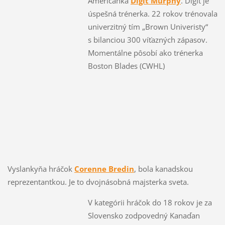
Američanka
Digit Murphy
. Digit je
úspešná trénerka. 22 rokov trénovala
univerzitný tím „Brown Univeristy“
s bilanciou 300 víťazných zápasov.
Momentálne pôsobí ako trénerka
Boston Blades (CWHL)
Vyslankyňa hráčok
Corenne Bredin
, bola kanadskou
reprezentantkou. Je to dvojnásobná majsterka sveta.
V kategórii hráčok do 18 rokov je za
Slovensko zodpovedný Kanaďan