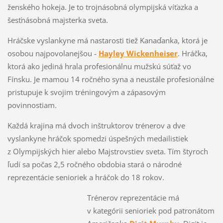
ženského hokeja. Je to trojnásobná olympijská víťazka a
šesťnásobná majsterka sveta.
Hráčske vyslankyne má nastarosti tiež Kanaďanka, ktorá je
osobou najpovolanejšou -
Hayley Wickenheiser
. Hráčka,
ktorá ako jediná hrala profesionálnu mužskú súťaž vo
Fínsku. Je mamou 14 ročného syna a neustále profesionálne
pristupuje k svojim tréningovým a zápasovým
povinnostiam.
Každá krajina má dvoch inštruktorov trénerov a dve
vyslankyne hráčok spomedzi úspešných medailistiek
z Olympijských hier alebo Majstrovstiev sveta. Tím štyroch
ľudí sa počas 2,5 ročného obdobia stará o národné
reprezentácie senioriek a hráčok do 18 rokov.
Trénerov reprezentácie má
v kategórii senioriek pod patronátom