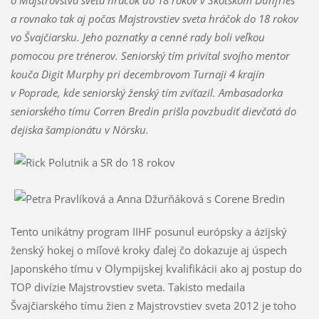
a rovnako tak aj počas Majstrovstiev sveta hráčok do 18 rokov
vo Švajčiarsku. Jeho poznatky a cenné rady boli veľkou
pomocou pre trénerov. Seniorský tím privítal svojho mentor
kouča Digit Murphy pri decembrovom Turnaji 4 krajín
v Poprade, kde seniorský ženský tím zvíťazil. Ambasadorka
seniorského tímu Corren Bredin prišla povzbudiť dievčatá do
dejiska šampionátu v Nórsku.
Tento unikátny program IIHF posunul európsky a ázijský
ženský hokej o míľové kroky ďalej čo dokazuje aj úspech
Japonského tímu v Olympijskej kvalifikácii ako aj postup do
TOP divízie Majstrovstiev sveta. Takisto medaila
Švajčiarského tímu žien z Majstrovstiev sveta 2012 je toho