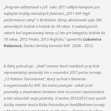
„Program odštartoval v júli roku 2011 veľkým kempom pre
najlepšie hráčky národných federácií „2011 IIHF High
performance camp“ v Bratislave. Kemp absolvovalo vyše 200
seniorských hráčok a hráčok do 18 rokov. V nasledujúcich
rokoch bol organizovaný kemp už len pre kategóriu hráčok do
18 rokov, 2012 Fínsko, 2013 Anglicko
,“ upresnila
Ľubomíra
Kožanová
, členka ženskej komisie IIHF 2008 - 2012
A ďalej pokračuje : „
Naši“ mentor kouči navštívili prvý krát
reprezentačný seniorský tím v novembri 2011 počas turnaja
„12 Nations Tournamnet“, ktorý sa hral v Nemecku
a organizovala ho IIHF. Na tomto podujatí získali prvé
poznatky o slovenskom ženskom tíme na úrovni reprezentácie
a tiež odovzdali svoje postrehy. V sezóne 2012/2013 sme využili
služby mentor kouča Ricka Polutnika pri kvalifikačnom turnaji
o Majstrovstvá sveta hráčok do 18 rokov v Škótskom Dunfries