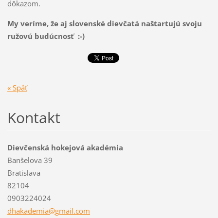
dôkazom.
My veríme, že aj slovenské dievčatá naštartujú svoju
ružovú budúcnosť :-)
« Späť
Kontakt
Dievčenská hokejová akadémia
Banšelova 39
Bratislava
82104
0903224024
dhakadem
ia@gmail
.com