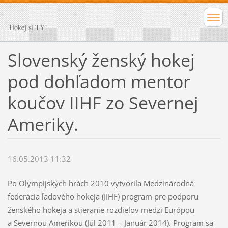
Hokej si TY!
Slovenský ženský hokej
pod dohľadom mentor
koučov IIHF zo Severnej
Ameriky.
16.05.2013 11:32
Po Olympijských hrách 2010 vytvorila Medzinárodná
federácia ľadového hokeja (IIHF) program pre podporu
ženského hokeja a stieranie rozdielov medzi Európou
a Severnou Amerikou (Júl 2011 – Január 2014). Program sa