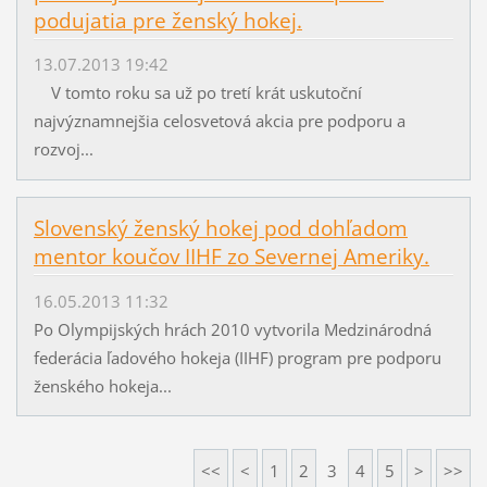
podujatia pre ženský hokej.
13.07.2013 19:42
V tomto roku sa už po tretí krát uskutoční
najvýznamnejšia celosvetová akcia pre podporu a
rozvoj...
Slovenský ženský hokej pod dohľadom
mentor koučov IIHF zo Severnej Ameriky.
16.05.2013 11:32
Po Olympijských hrách 2010 vytvorila Medzinárodná
federácia ľadového hokeja (IIHF) program pre podporu
ženského hokeja...
<<
<
1
2
3
4
5
>
>>