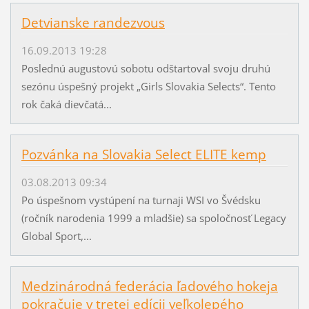
Detvianske randezvous
16.09.2013 19:28
Poslednú augustovú sobotu odštartoval svoju druhú
sezónu úspešný projekt „Girls Slovakia Selects“. Tento
rok čaká dievčatá...
Pozvánka na Slovakia Select ELITE kemp
03.08.2013 09:34
Po úspešnom vystúpení na turnaji WSI vo Švédsku
(ročník narodenia 1999 a mladšie) sa spoločnosť Legacy
Global Sport,...
Medzinárodná federácia ľadového hokeja
pokračuje v tretej edícii veľkolepého